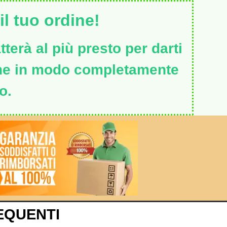
l tuo ordine!
terà al più presto per darti
ine in modo completamente
o.
EQUENTI