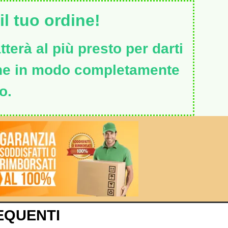
l tuo ordine!
terà al più presto per darti
ine in modo completamente
o.
EQUENTI