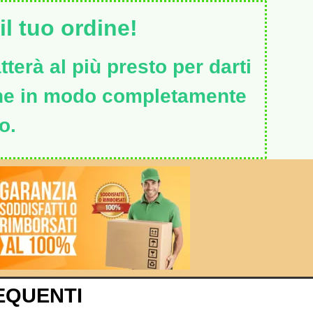
l tuo ordine!
terà al più presto per darti
ine in modo completamente
o.
EQUENTI